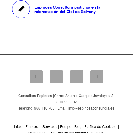
Espinosa Consultora participa en la
reforestación del Clot de Galvany
Consultora Espinosa |
Carrer Antonio Campos Javaloyes, 3-
5
|
03203
Elx
Teléfono: 966 110 700 | Email: info@espinosaconsultora.es
Inicio
|
Empresa
|
Servicios
|
Equipo
|
Blog
|
Política de Cookies
| |
Aviso Legal
| |
Política de Privacidad
|
Contacto
|