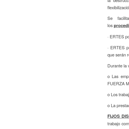
la destruc
flexibiliza
Se facili
los
procedi
· ERTES po
· ERTES 
que serán r
Durante la 
o Las empr
FUERZA MAY
o Los traba
o La presta
FIJOS DI
trabajo co