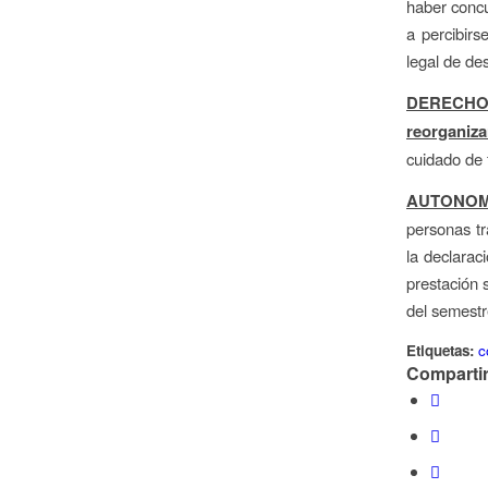
haber concu
a percibirs
legal de de
DERECHO 
reorganiza
cuidado de 
AUTONOM
personas tr
la declarac
prestación 
del semestr
Etiquetas:
c
Compartir