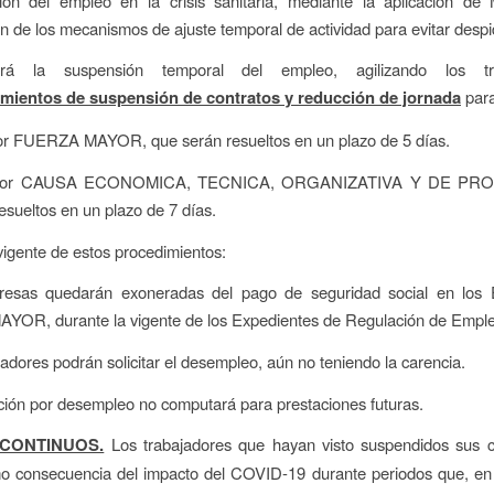
ción del empleo en la crisis sanitaria, mediante la aplicación de
ción de los mecanismos de ajuste temporal de actividad para evitar despi
tará la suspensión temporal del empleo, agilizando los t
mientos de suspensión de contratos y reducción de jornada
para
r FUERZA MAYOR, que serán resueltos en un plazo de 5 días.
por CAUSA ECONOMICA, TECNICA, ORGANIZATIVA Y DE PR
esueltos en un plazo de 7 días.
vigente de estos procedimientos:
esas quedarán exoneradas del pago de seguridad social en lo
OR, durante la vigente de los Expedientes de Regulación de Emple
jadores podrán solicitar el desempleo, aún no teniendo la carencia.
ción por desempleo no computará para prestaciones futuras.
SCONTINUOS.
Los trabajadores que hayan visto suspendidos sus c
mo consecuencia del impacto del COVID-19 durante periodos que, en