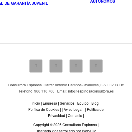
AUTÓNOMOS
L DE GARANTÍA JUVENIL
Consultora Espinosa |
Carrer Antonio Campos Javaloyes, 3-5
|
03203
Elx
Teléfono: 966 110 700 | Email: info@espinosaconsultora.es
Inicio
|
Empresa
|
Servicios
|
Equipo
|
Blog
|
Política de Cookies
| |
Aviso Legal
| |
Política de
Privacidad
|
Contacto
|
Copyright © 2026 Consultoría Espinosa |
Diseñado y desarrollado por Web&Co