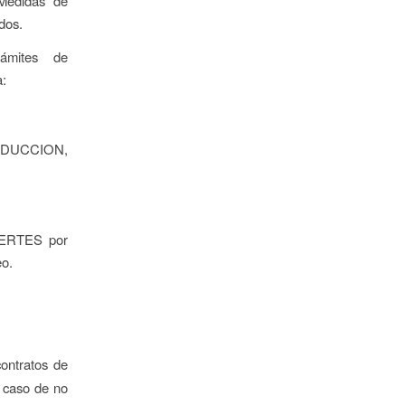
 Medidas de
dos.
rámites de
:
ODUCCION,
s ERTES por
o.
ontratos de
 caso de no