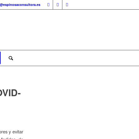
o@espinosaconsultora.es
VID-
res y evitar