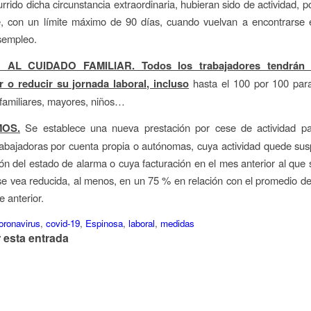
rrido dicha circunstancia extraordinaria, hubieran sido de actividad, p
e, con un límite máximo de 90 días, cuando vuelvan a encontrarse 
sempleo.
AL CUIDADO FAMILIAR. Todos los trabajadores tendrán 
r o reducir su jornada laboral, incluso
hasta el 100 por 100 para
familiares, mayores, niños…
OS.
Se establece una nueva prestación por cese de actividad pa
abajadoras por cuenta propia o autónomas, cuya actividad quede su
ión del estado de alarma o cuya facturación en el mes anterior al que se
se vea reducida, al menos, en un 75 % en relación con el promedio de
e anterior.
oronavirus
,
covid-19
,
Espinosa
,
laboral
,
medidas
 esta entrada