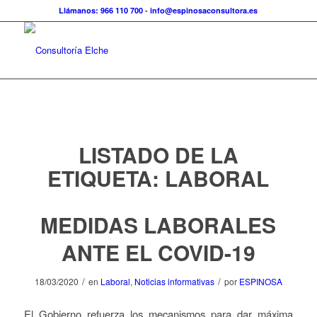
Llámanos: 966 110 700
-
info@espinosaconsultora.es
LISTADO DE LA
ETIQUETA:
LABORAL
MEDIDAS LABORALES
ANTE EL COVID-19
/
/
18/03/2020
en
Laboral
,
Noticias informativas
por
ESPINOSA
El Gobierno refuerza los mecanismos para dar máxima