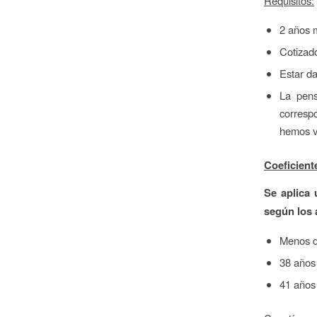
Requisitos:
2 años m
Cotizad
Estar da
La pens
correspo
hemos v
Coeficient
Se aplica 
según los 
Menos d
38 años
41 años