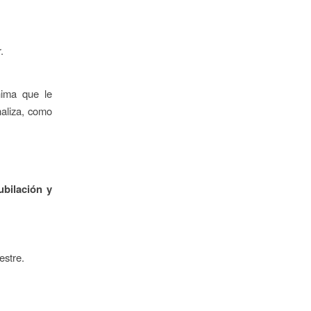
.
nima que le
naliza, como
ubilación y
estre.