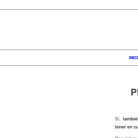
INIC
P
Sí,
tambié
tener en c