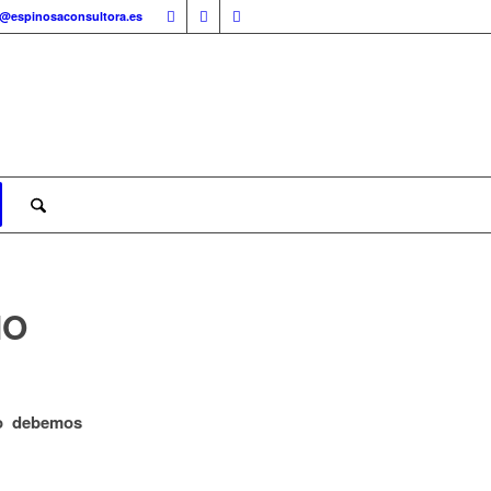
o@espinosaconsultora.es
MO
lo debemos