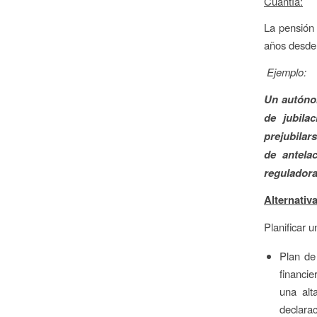
Cuantía:
La pensión 
años desde 
Ejemplo:
Un autónom
de jubila
prejubilar
de antela
reguladora
Alternativa
Planificar u
Plan de
financi
una alt
declara