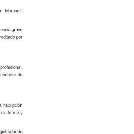
o Mercantil
gencia grave
reditado por
profesional.
prendedor de
 inscripción
n la forma y
gistrador de