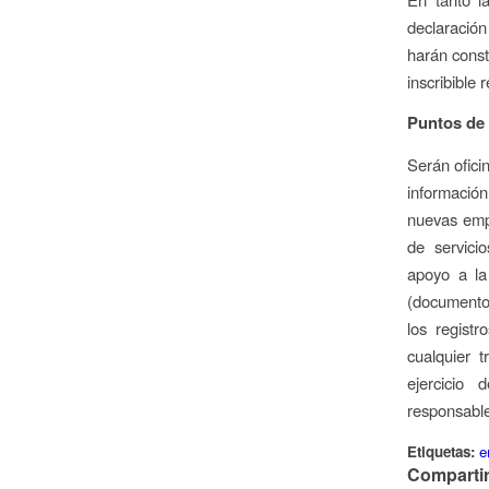
declaración
harán const
inscribible 
Puntos de
Serán ofici
información
nuevas empr
de servici
apoyo a la 
(documento 
los registr
cualquier t
ejercicio 
responsable
Etiquetas:
e
Compartir