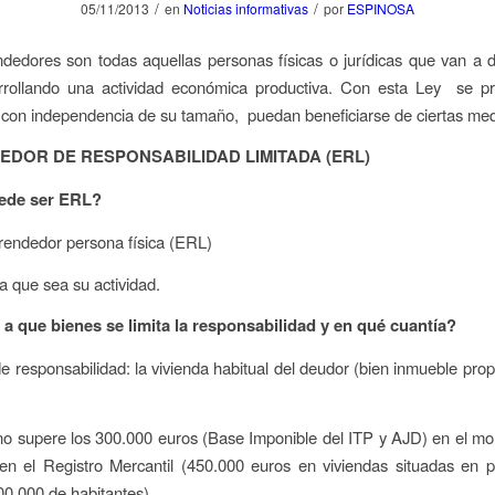
/
/
05/11/2013
en
Noticias informativas
por
ESPINOSA
edores son todas aquellas personas físicas o jurídicas que van a d
rrollando una actividad económica productiva. Con esta Ley se p
, con independencia de su tamaño, puedan beneficiarse de ciertas med
DOR DE RESPONSABILIDAD LIMITADA (ERL)
ede ser ERL?
rendedor persona física (ERL)
a que sea su actividad.
a que bienes se limita la responsabilidad y en qué cuantía?
de responsabilidad: la vivienda habitual del deudor (bien inmueble pro
no supere los 300.000 euros (Base Imponible del ITP y AJD) en el m
 en el Registro Mercantil (450.000 euros en viviendas situadas en 
0.000 de habitantes).