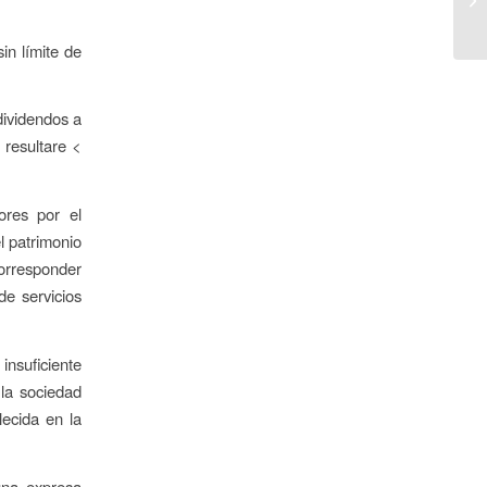
in límite de
dividendos a
 resultare <
ores por el
l patrimonio
corresponder
de servicios
 insuficiente
 la sociedad
lecida en la
 una expresa