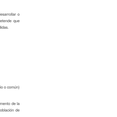
esarrollar o
retende que
idas.
pio o común)
omento de la
población de