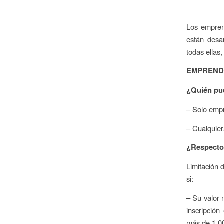
Los emprend
están desa
todas ellas
EMPRENDE
¿Quién pu
– Solo emp
– Cualquier
¿Respecto 
Limitación 
si:
– Su valor 
inscripción
más de 1.00