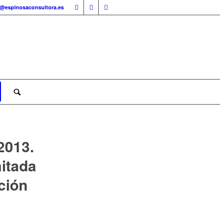
o@espinosaconsultora.es
013.
itada
ción