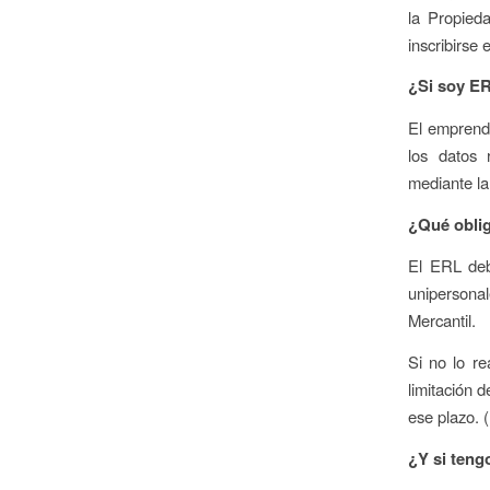
la Propieda
inscribirse 
¿Si soy E
El emprend
los datos 
mediante la 
¿Qué oblig
El ERL deb
unipersonal
Mercantil.
Si no lo re
limitación 
ese plazo. 
¿Y si ten