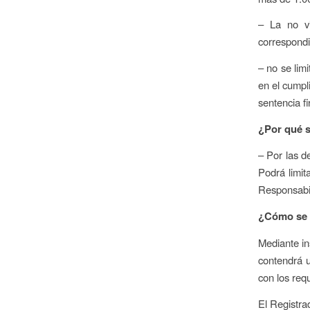
– La no vi
correspondi
– no se lim
en el cumpl
sentencia f
¿Por qué s
– Por las d
Podrá limit
Responsabil
¿Cómo se 
Mediante in
contendrá u
con los requ
El Registra