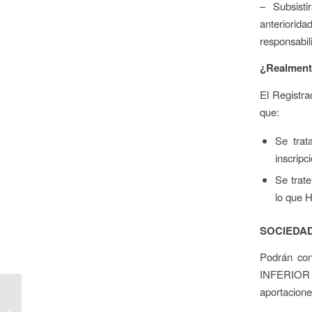
– Subsisti
anteriorida
responsabil
¿Realment
El Registra
que:
Se trat
inscripc
Se trate
lo que H
SOCIEDAD
Podrán cons
INFERIOR al
aportaciones
Preguntas comunes
sobre el certificado