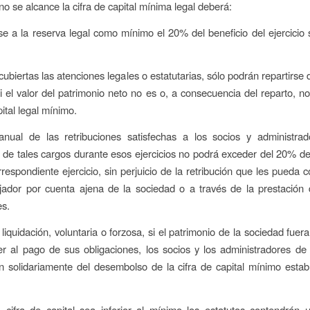
no se alcance la cifra de capital mínima legal deberá:
e a la reserva legal como mínimo el 20% del beneficio del ejercicio s
ubiertas las atenciones legales o estatutarias, sólo podrán repartirse 
si el valor del patrimonio neto no es o, a consecuencia del reparto, no
ital legal mínimo.
nual de las retribuciones satisfechas a los socios y administrad
e tales cargos durante esos ejercicios no podrá exceder del 20% de
rrespondiente ejercicio, sin perjuicio de la retribución que les pueda 
ador por cuenta ajena de la sociedad o a través de la prestación 
es.
iquidación, voluntaria o forzosa, si el patrimonio de la sociedad fuera
r al pago de sus obligaciones, los socios y los administradores de
 solidariamente del desembolso de la cifra de capital mínimo estab
 cifra de capital sea inferior al mínimo los estatutos contendrán