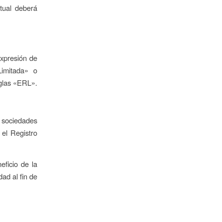
itual deberá
xpresión de
Limitada» o
siglas «ERL».
 sociedades
 el Registro
eficio de la
ad al fin de