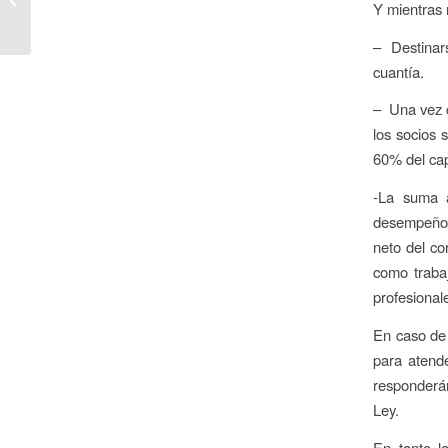
Y mientras 
energético
– Destinars
cuantía.
– Una vez c
los socios 
60% del cap
-La suma a
desempeño d
neto del co
como trabaj
profesional
En caso de l
para atende
responderán
Ley.
En tanto la