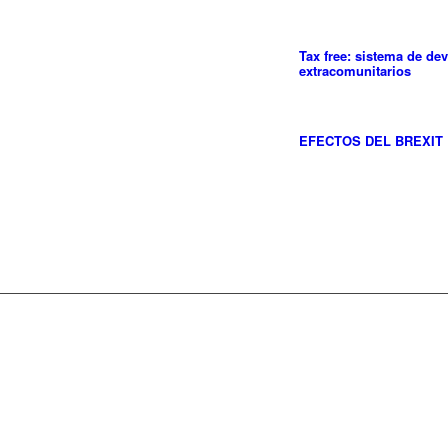
Tax free: sistema de dev
extracomunitarios
EFECTOS DEL BREXIT