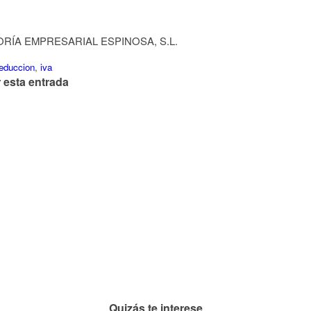
RÍA EMPRESARIAL ESPINOSA, S.L.
educcion
,
iva
 esta entrada
Quizás te interese