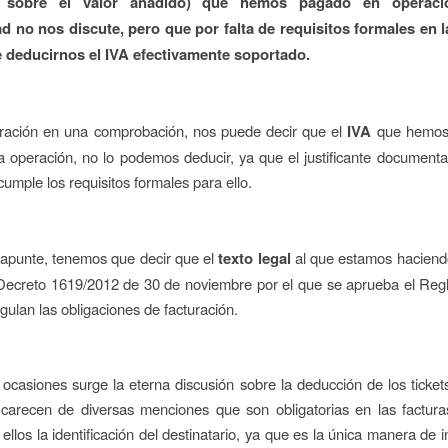
o sobre el valor añadido) que hemos pagado en operaci
ad no nos discute, pero que por falta de requisitos formales en l
 deducirnos el IVA efectivamente soportado.
tración en una comprobación, nos puede decir que el
IVA
que hemos
 operación, no lo podemos deducir, ya que el justificante documental
cumple los requisitos formales para ello.
apunte, tenemos que decir que el
texto legal
al que estamos haciendo
 Decreto 1619/2012 de 30 de noviembre por el que se aprueba el Reg
egulan las obligaciones de facturación.
casiones surge la eterna discusión sobre la deducción de los ticket
 carecen de diversas menciones que son obligatorias en las factura
 ellos la identificación del destinatario, ya que es la única manera de i