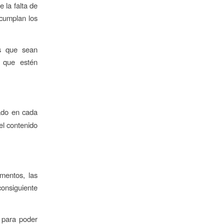
e la falta de
 cumplan los
os que sean
y que estén
tado en cada
el contenido
mentos, las
consiguiente
 para poder