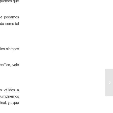
diquemos que
que podamos
túa como tal
ales siempre
cífico, vale
s válidos a
 cumpliremos
inal, ya que