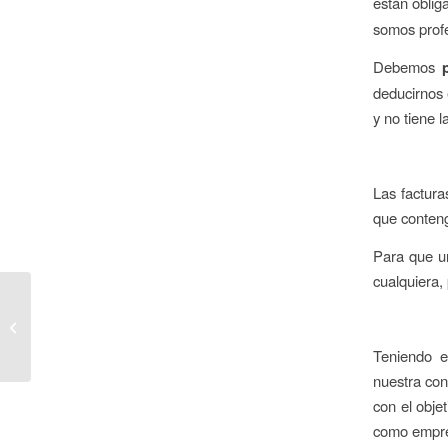
están obli
somos profe
Debemos
deducirnos 
y no tiene l
Las factura
que conteng
Para que un
cualquiera,
Programa de ayudas
para el acceso al
mercado laboral de los
Teniendo e
jóvenes menores...
nuestra con
con el obje
como empres