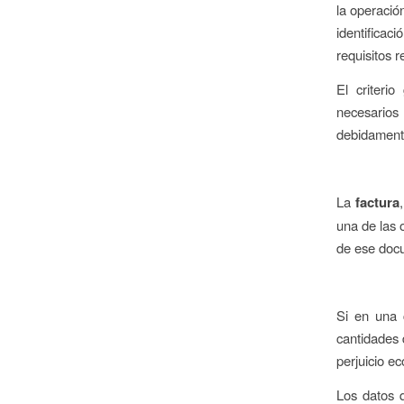
la operación
identificac
requisitos r
El criteri
necesarios
debidamente
La
factura
una de las 
de ese docu
Si en una 
cantidades 
perjuicio ec
Los datos 