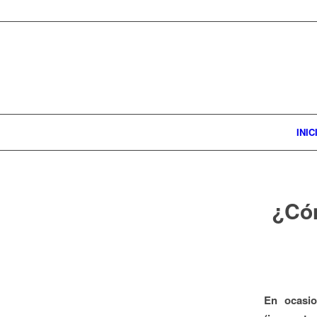
INIC
¿Cóm
En ocasio