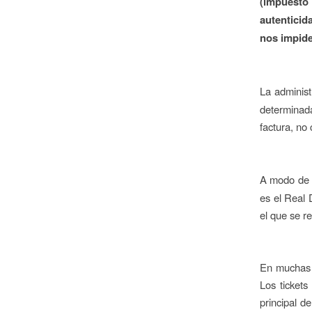
(impuest
autenticid
nos impide
La adminis
determinada
factura, no 
A modo de 
es el Real
el que se r
En muchas o
Los tickets
principal de