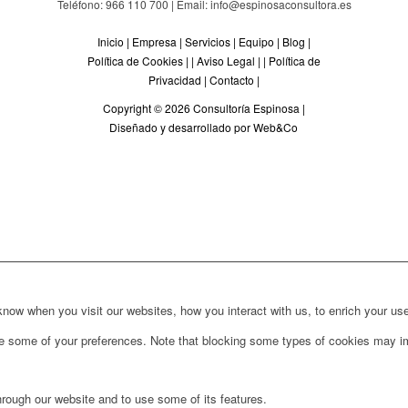
Teléfono: 966 110 700 | Email: info@espinosaconsultora.es
Inicio
|
Empresa
|
Servicios
|
Equipo
|
Blog
|
Política de Cookies
| |
Aviso Legal
| |
Política de
Privacidad
|
Contacto
|
Copyright © 2026 Consultoría Espinosa |
Diseñado y desarrollado por Web&Co
ow when you visit our websites, how you interact with us, to enrich your use
ge some of your preferences. Note that blocking some types of cookies may im
hrough our website and to use some of its features.