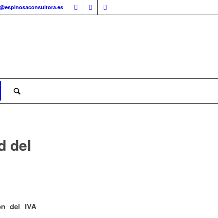
o@espinosaconsultora.es
d del
ón del IVA