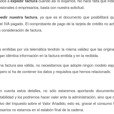
gados a
expedir factura
cuando así lo exijamos. No hace falta que in
sionales ó empresarios, basta con nuestra solicitud.
pedir nuestra factura
, ya que es el documento que posibilitará 
el IVA pagado. El comprobante de pago de la tarjeta de crédito no ac
a consideración de factura.
s emitidas por vía telemática tendrán la misma validez que las origin
an idéntica información en la factura emitida y en la recibida.
a factura sea válida, no necesitamos que adopte ningún modelo espe
 pero sí ha de contener los datos y requisitos que hemos relacionado.
n cuenta estos detalles, no sólo estaremos aportando documento
tabilidad y los podremos hacer valer ante la administración, sino que
tivo del Impuesto sobre el Valor Añadido, esto es, gravar el consumo f
arios no estamos en el eslabón final de la cadena.