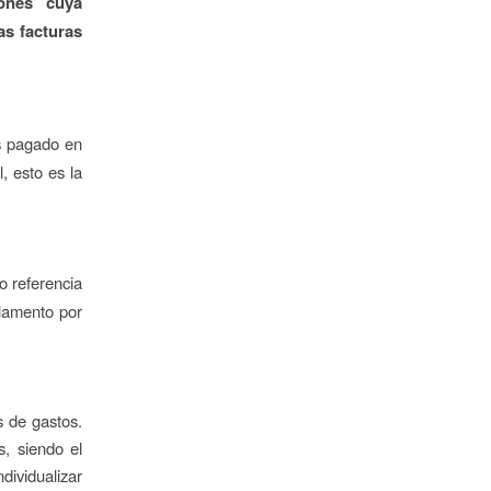
ones cuya
as facturas
 pagado en
, esto es la
 referencia
lamento por
s de gastos.
s, siendo el
ndividualizar