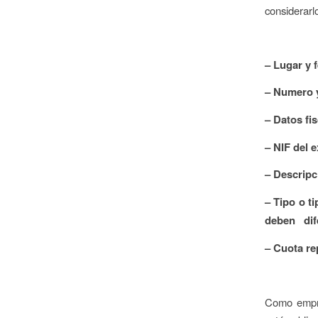
considerarl
– Lugar y 
– Numero y
– Datos fi
– NIF del 
– Descripc
– Tipo o ti
deben dife
– Cuota re
Como empre