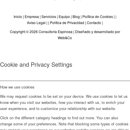
Inicio
|
Empresa
|
Servicios
|
Equipo
|
Blog
|
Política de Cookies
| |
Aviso Legal
| |
Política de Privacidad
|
Contacto
|
Copyright © 2026 Consultoría Espinosa |
Diseñado y desarrollado por
Web&Co
Cookie and Privacy Settings
How we use cookies
We may request cookies to be set on your device. We use cookies to let us
know when you visit our websites, how you interact with us, to enrich your
user experience, and to customize your relationship with our website.
Click on the different category headings to find out more. You can also
change some of your preferences. Note that blocking some types of cookies
may impact your experience on our websites and the services we are able to