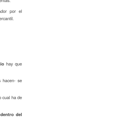
entas.
dor por el
rcantil.
cio
hay que
s hacen- se
o cual ha de
e
dentro del