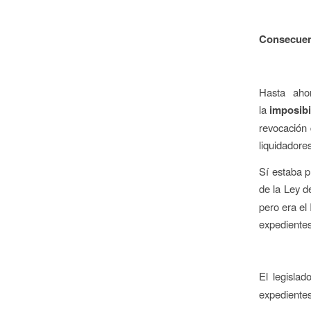
Consecuenc
Hasta aho
la
imposibi
revocación 
liquidadores
Sí estaba p
de la Ley d
pero era el
expedientes
El legisla
expediente