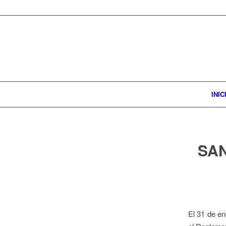
INIC
SAN
El 31 de en