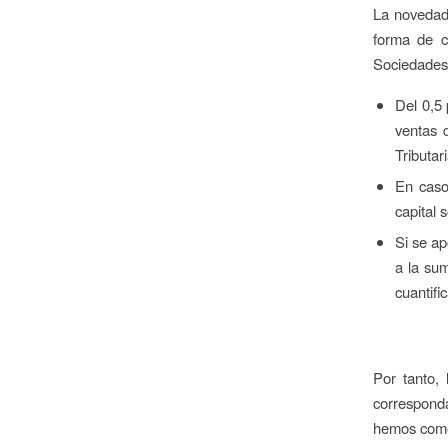
La novedad 
forma de c
Sociedades 
Del 0,5 
ventas d
Tributar
En caso
capital 
Si se ap
a la sum
cuantifi
Por tanto,
corresponda
hemos com