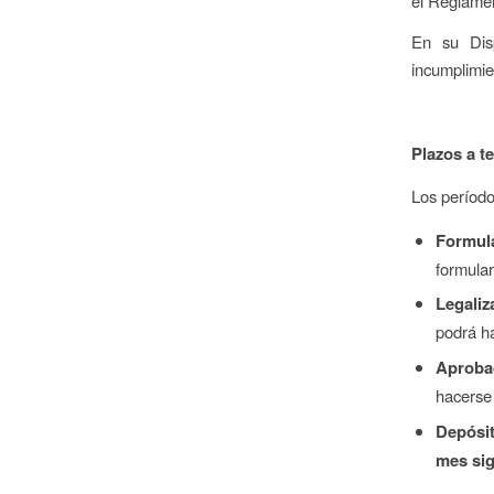
el Reglamen
En su Dis
incumplimie
Plazos a t
Los período
Formul
formula
Legaliz
podrá h
Aproba
hacers
Depósi
mes sig