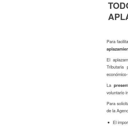
TOD
APL
Para facili
aplazamien
El aplazam
Tributaria
económico-f
La
presen
voluntario i
Para solici
de la Agenci
El impor