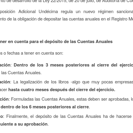
to de desarrollo de la Ley 22/2015, de 20 de julio, de Auditoría de Cu
posición Adicional Undécima regula un nuevo régimen sanciona
nto de la obligación de depositar las cuentas anuales en el Registro Me
ener en cuenta para el depósito de las Cuentas Anuales
s o fechas a tener en cuenta son:
ación
:
Dentro de los 3 meses posteriores al cierre del ejerci
r las Cuentas Anuales.
ación
: La legalización de los libros -algo que muy pocas empresa
acer
hasta cuatro meses después del cierre del ejercicio.
ción
: Formuladas las Cuentas Anuales, estas deben ser aprobadas, l
e
dentro de los 6 meses posteriores al cierre
.
to
: Finalmente, el depósito de las Cuentas Anuales ha de hacers
uiente a su aprobación
.