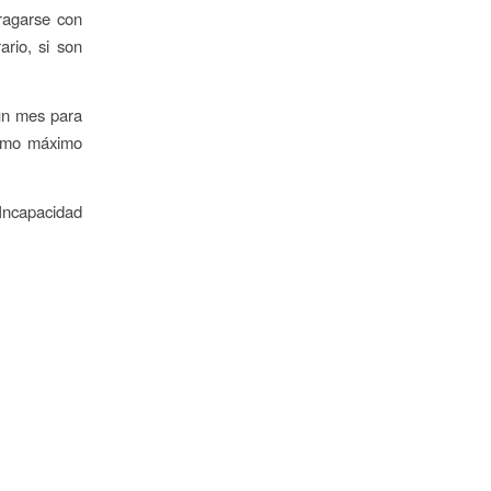
ragarse con
ario, si son
 un mes para
como máximo
 Incapacidad