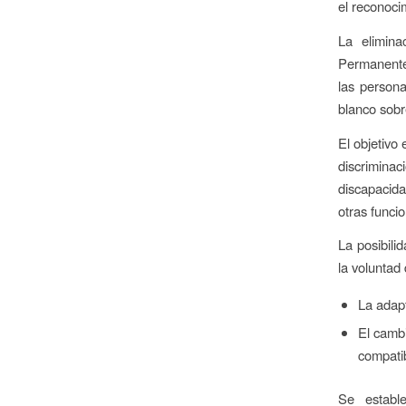
el reconoci
La elimina
Permanente 
las person
blanco sobr
El objetivo
discrimina
discapacid
otras funci
La posibili
la voluntad 
La adapt
El cambi
compatib
Se estable