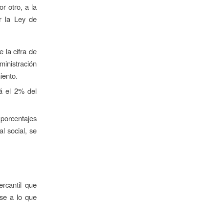
r otro, a la
r la Ley de
e la cifra de
ministración
iento.
rá el 2% del
 porcentajes
l social, se
rcantil que
ase a lo que