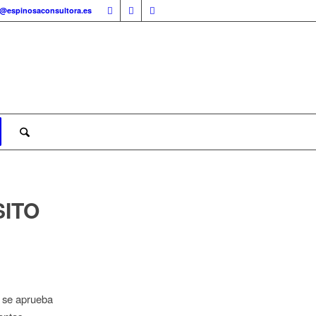
o@espinosaconsultora.es
SITO
e se aprueba