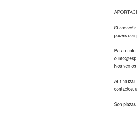
APORTACION
Si conocéis
podéis comp
Para cualqu
o info@esp
Nos vemos 
Al finaliz
contactos, 
Son plazas 