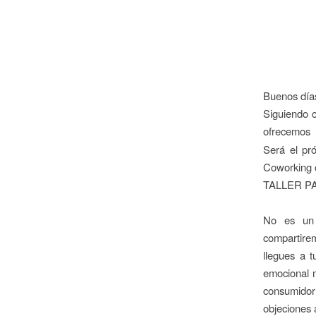
Buenos día
Siguiendo c
ofrecemos
Será el pr
Coworking c
TALLER P
No es un 
comparti
llegues a t
emocional m
consumidor
objeciones a