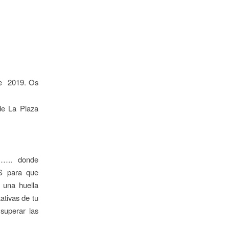
ste 2019. Os
de La Plaza
!….. donde
 para que
r una huella
ativas de tu
superar las