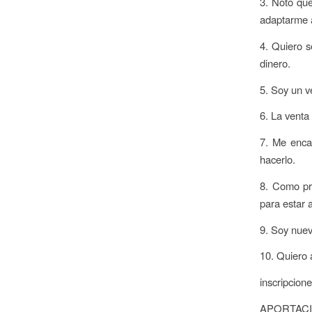
3. Noto qu
adaptarme 
4. Quiero s
dinero.
5. Soy un v
6. La venta
7. Me enca
hacerlo.
8. Como pr
para estar 
9. Soy nuev
10. Quiero 
inscripcion
APORTACIÓN