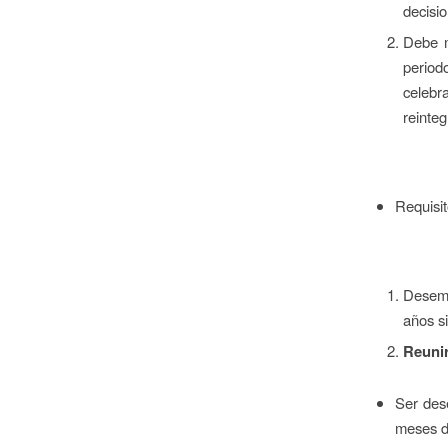
decisi
Debe m
period
celebr
reinteg
Requisit
Desemp
años s
Reunir
Ser des
meses du