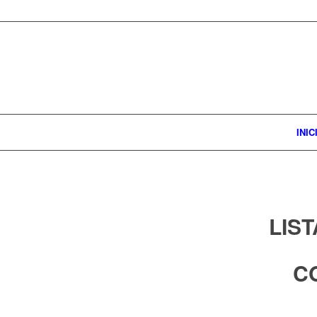
INIC
LIS
C