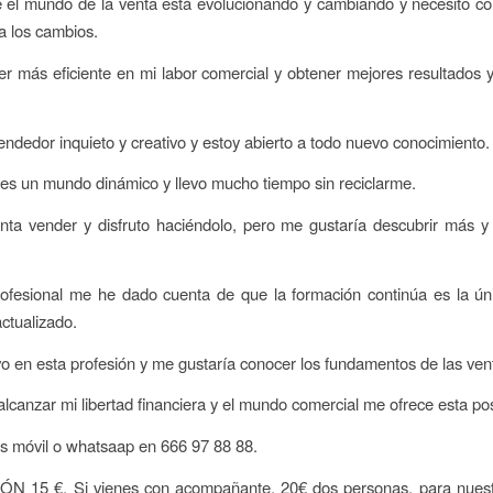
e el mundo de la venta está evolucionando y cambiando y necesito c
a los cambios.
er más eficiente en mi labor comercial y obtener mejores resultados
endedor inquieto y creativo y estoy abierto a todo nuevo conocimiento.
 es un mundo dinámico y llevo mucho tiempo sin reciclarme.
nta vender y disfruto haciéndolo, pero me gustaría descubrir más y
ofesional me he dado cuenta de que la formación continúa es la úni
actualizado.
o en esta profesión y me gustaría conocer los fundamentos de las ven
alcanzar mi libertad financiera y el mundo comercial me ofrece esta pos
es móvil o whatsaap en 666 97 88 88.
 15 €. Si vienes con acompañante, 20€ dos personas, para nuestr