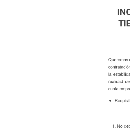
IN
TI
Queremos re
contratació
la estabili
realidad d
cuota empre
Requisit
No deb