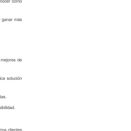
onocer como
 y ganar más
 mejores de
ca solución
tas.
ibilidad.
os clientes