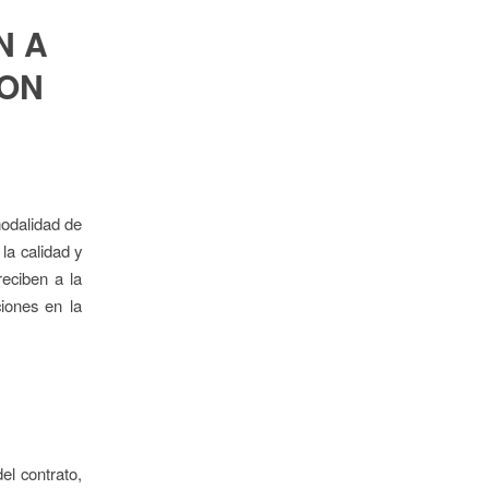
N A
CON
modalidad de
la calidad y
reciben a la
iones en la
el contrato,