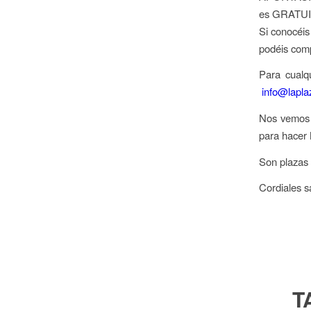
es GRATUI
Si conocéis
podéis comp
Para cualq
info@lapl
Nos vemos y
para hacer 
Son plazas 
Cordiales s
T