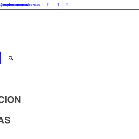
o@espinosaconsultora.es
CION
AS