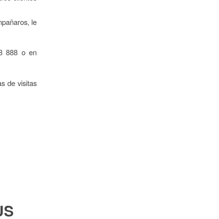
mpañaros, le
78 888 o en
s de visitas
US