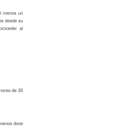
al menos un
es desde su
proceder al
nores de 35
l menos doce