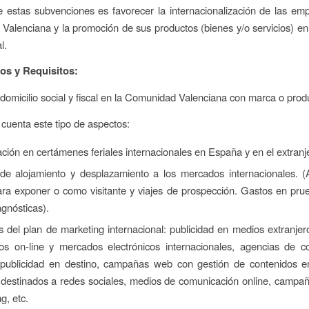
e estas subvenciones es favorecer la internacionalización de las em
alenciana y la promoción de sus productos (bienes y/o servicios) e
l.
ios y Requisitos:
omicilio social y fiscal en la Comunidad Valenciana con marca o prod
 cuenta este tipo de aspectos:
ación en certámenes feriales internacionales en España y en el extranj
de alojamiento y desplazamiento a los mercados internacionales. (A
para exponer o como visitante y viajes de prospección. Gastos en p
agnósticas).
s del plan de marketing internacional: publicidad en medios extranjero
rios on-line y mercados electrónicos internacionales, agencias de 
 publicidad en destino, campañas web con gestión de contenidos en
 destinados a redes sociales, medios de comunicación online, campa
g, etc.