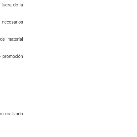
 fuera de la
s necesarios
de material
de promoción
an realizado