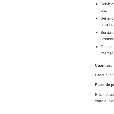
Servicio
UE.
Servicio
para la 
Servici
promocio
Gastos 
internac
Cuantías:
Hasta el 5
Plazo de p
Esta subven
entre el 1 d