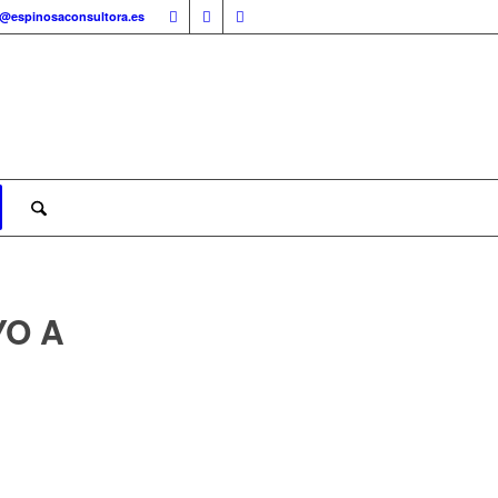
o@espinosaconsultora.es
YO A