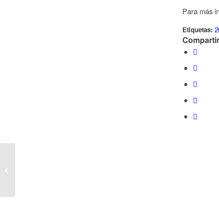
Para más in
Etiquetas:
2
Compartir
SUBVENCIONES
DESTINADAS AL
PROGRAMA DE
FOMENTO DE
EMPLEO DEL
TRABAJO
AUTÓNOMO...