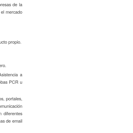
presas de la
n el mercado
ucto propio.
ero.
sistencia a
ruebas PCR u
s, portales,
comunicación
 diferentes
ñas de email