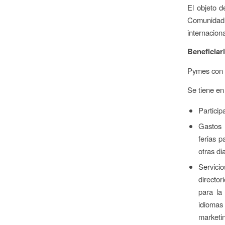
El objeto d
Comunidad V
internaciona
Beneficiar
Pymes con d
Se tiene en
Particip
Gastos 
ferias 
otras di
Servicio
directo
para la
idiomas
marketin