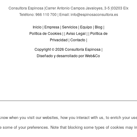
Consultora Espinosa |
Carrer Antonio Campos Javaloyes, 3-5
|
03203
Elx
Teléfono: 966 110 700 | Email: info@espinosaconsultora.es
Inicio
|
Empresa
|
Servicios
|
Equipo
|
Blog
|
Política de Cookies
| |
Aviso Legal
| |
Política de
Privacidad
|
Contacto
|
Copyright © 2026 Consultoría Espinosa |
Diseñado y desarrollado por Web&Co
ow when you visit our websites, how you interact with us, to enrich your use
ge some of your preferences. Note that blocking some types of cookies may im