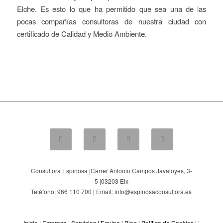
Elche. Es esto lo que ha permitido que sea una de las
pocas compañías consultoras de nuestra ciudad con
certificado de Calidad y Medio Ambiente.
Consultora Espinosa |
Carrer Antonio Campos Javaloyes, 3-
5
|
03203
Elx
Teléfono: 966 110 700 | Email: info@espinosaconsultora.es
Inicio
|
Empresa
|
Servicios
|
Equipo
|
Blog
|
Política de Cookies
| |