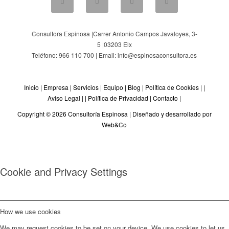
Consultora Espinosa |
Carrer Antonio Campos Javaloyes, 3-
5
|
03203
Elx
Teléfono: 966 110 700 | Email: info@espinosaconsultora.es
Inicio
|
Empresa
|
Servicios
|
Equipo
|
Blog
|
Política de Cookies
| |
Aviso Legal
| |
Política de Privacidad
|
Contacto
|
Copyright © 2026 Consultoría Espinosa |
Diseñado y desarrollado por
Web&Co
Cookie and Privacy Settings
How we use cookies
We may request cookies to be set on your device. We use cookies to let us