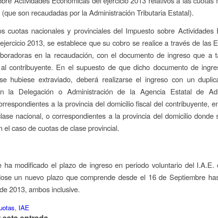
bre Actividades Económicas del ejercicio 2013 relativos a las cuotas 
s (que son recaudadas por la Administración Tributaria Estatal).
os cuotas nacionales y provinciales del Impuesto sobre Actividade
l ejercicio 2013, se establece que su cobro se realice a través de las 
aboradoras en la recaudación, con el documento de ingreso que a t
r al contribuyente. En el supuesto de que dicho documento de ingre
 se hubiese extraviado, deberá realizarse el ingreso con un dupli
n la Delegación o Administración de la Agencia Estatal de Adm
orrespondientes a la provincia del domicilio fiscal del contribuyente, 
lase nacional, o correspondientes a la provincia del domicilio donde s
n el caso de cuotas de clase provincial.
ha modificado el plazo de ingreso en periodo voluntario del I.A.E. d
ndose un nuevo plazo que comprende desde el 16 de Septiembre has
de 2013, ambos inclusive.
uotas
,
IAE
 esta entrada