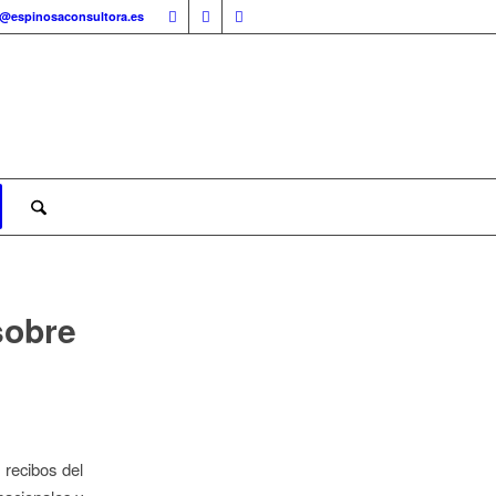
o@espinosaconsultora.es
sobre
 recibos del