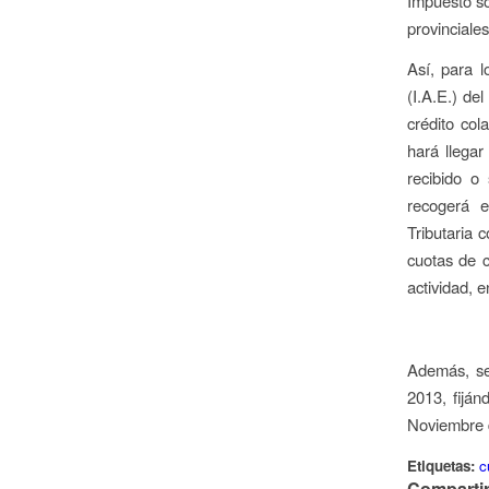
Impuesto so
provinciale
Así, para l
(I.A.E.) de
crédito col
hará llega
recibido o
recogerá e
Tributaria c
cuotas de c
actividad, e
Además, se 
2013, fijá
Noviembre 
Etiquetas:
c
Compartir