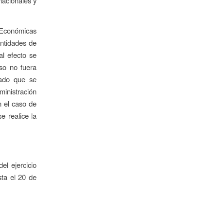
nacionales y
s Económicas
Entidades de
al efecto se
so no fuera
cado que se
inistración
en el caso de
e realice la
el ejercicio
ta el 20 de