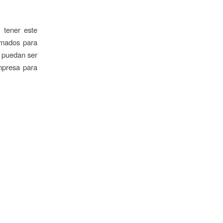
 tener este
ormados para
o puedan ser
mpresa para