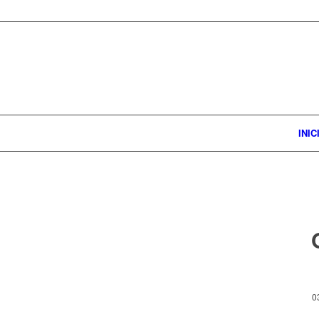
INIC
0