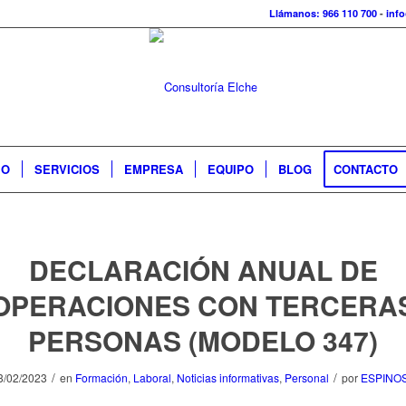
Llámanos: 966 110 700
-
inf
IO
SERVICIOS
EMPRESA
EQUIPO
BLOG
CONTACTO
DECLARACIÓN ANUAL DE
OPERACIONES CON TERCERA
PERSONAS (MODELO 347)
/
/
3/02/2023
en
Formación
,
Laboral
,
Noticias informativas
,
Personal
por
ESPINO