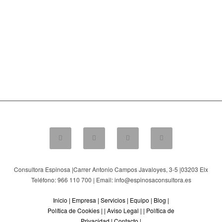
Consultora Espinosa |
Carrer Antonio Campos Javaloyes, 3-5
|
03203
Elx
Teléfono: 966 110 700 | Email: info@espinosaconsultora.es
Inicio
|
Empresa
|
Servicios
|
Equipo
|
Blog
|
Política de Cookies
| |
Aviso Legal
| |
Política de
Privacidad
|
Contacto
|