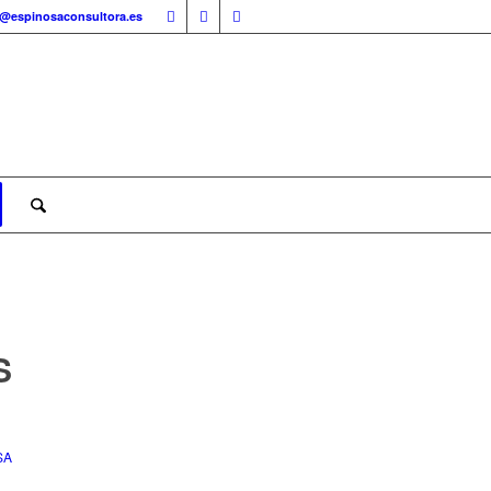
o@espinosaconsultora.es
S
SA