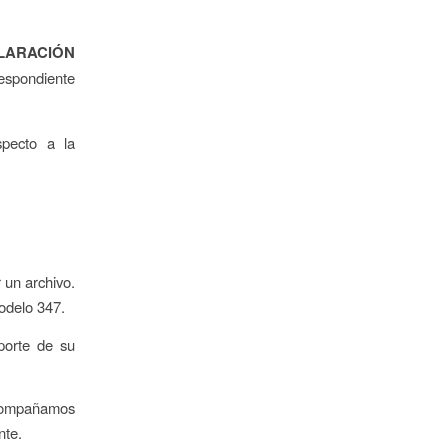
LARACIÓN
espondiente
specto a la
 un archivo.
odelo 347.
porte de su
 acompañamos
nte.