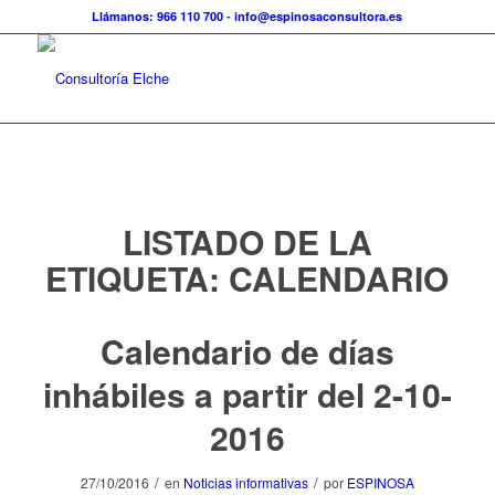
Llámanos: 966 110 700
-
info@espinosaconsultora.es
LISTADO DE LA
ETIQUETA:
CALENDARIO
Calendario de días
inhábiles a partir del 2-10-
2016
/
/
27/10/2016
en
Noticias informativas
por
ESPINOSA