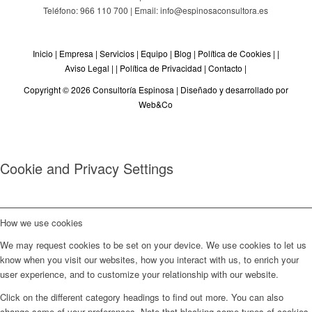
Teléfono: 966 110 700 | Email: info@espinosaconsultora.es
Inicio
|
Empresa
|
Servicios
|
Equipo
|
Blog
|
Política de Cookies
| |
Aviso Legal
| |
Política de Privacidad
|
Contacto
|
Copyright © 2026 Consultoría Espinosa |
Diseñado y desarrollado por
Web&Co
Cookie and Privacy Settings
How we use cookies
We may request cookies to be set on your device. We use cookies to let us
know when you visit our websites, how you interact with us, to enrich your
user experience, and to customize your relationship with our website.
Click on the different category headings to find out more. You can also
change some of your preferences. Note that blocking some types of cookies