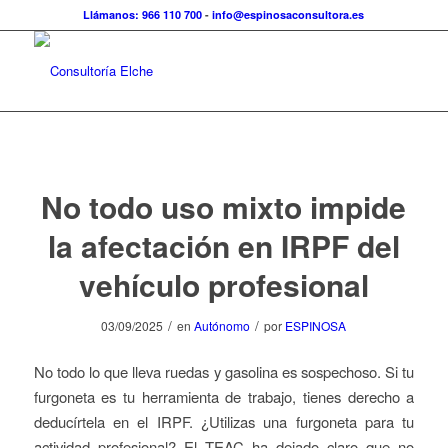
Llámanos: 966 110 700
-
info@espinosaconsultora.es
No todo uso mixto impide
la afectación en IRPF del
vehículo profesional
/
/
03/09/2025
en
Autónomo
por
ESPINOSA
No todo lo que lleva ruedas y gasolina es sospechoso. Si tu
furgoneta es tu herramienta de trabajo, tienes derecho a
deducírtela en el IRPF. ¿Utilizas una furgoneta para tu
actividad profesional? El TEAC ha dejado claro que no