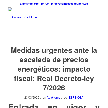
Llámanos: 966 110 700
-
info@espinosaconsultora.es
Medidas urgentes ante la
escalada de precios
energéticos: impacto
fiscal: Real Decreto-ley
7/2026
/
/
23/03/2026
en
Autónomo
por
ESPINOSA
Entrada en vigor y