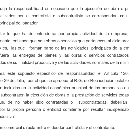
urja la responsabilidad es necesario que la ejecución de obra o pr
ealizados por el contratista o subcontratista se correspondan con 
rincipal del pagador.
itar lo que ha de entenderse por propia actividad de la empresa, 
mente entiende que son obras o servicios que pertenecen al ciclo prod
o es, las que forman parte de las actividades principales de la em
fuera las entregas de bienes y las obras o servicios contratado
os de su finalidad productiva y de las actividades normales de la mis
a este supuesto específico de responsabilidad, el Artículo 126
e 29 de Julio, por el que se aprueba el R.G. de Recaudación establ
n incluidas en la actividad económica principal de las personas o e
 subcontraten la ejecución de obras o la prestación de servicios todas
que, de no haber sido contratadas o subcontratadas, deberían
por la propia persona o entidad comitente por resultar indispensa
oductiva”.
ón comercial directa entre el deudor contratista y el contratante.