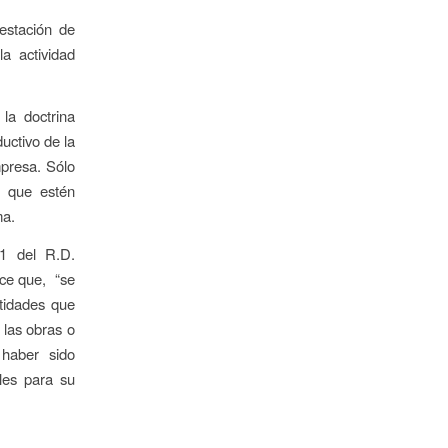
estación de
la actividad
la doctrina
uctivo de la
presa. Sólo
s que estén
ma.
.1 del R.D.
ece que, “se
ntidades que
 las obras o
 haber sido
bles para su