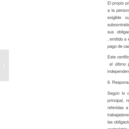
El propio p
a la perso
exigible c
subcontrati
sus obliga
, emitido a
pago de cad
Este certi
Novedades en salario
el último p
mínimo y permiso de
independenc
paternidad
6. Responsa
Según lo d
principal, 
referidas a
trabajadore
las obligaci
controlable 