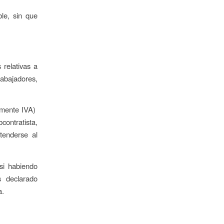
le, sin que
 relativas a
abajadores,
camente IVA)
contratista,
xtenderse al
 si habiendo
s declarado
a.