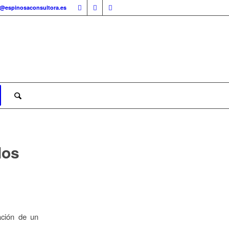
o@espinosaconsultora.es
los
ación de un