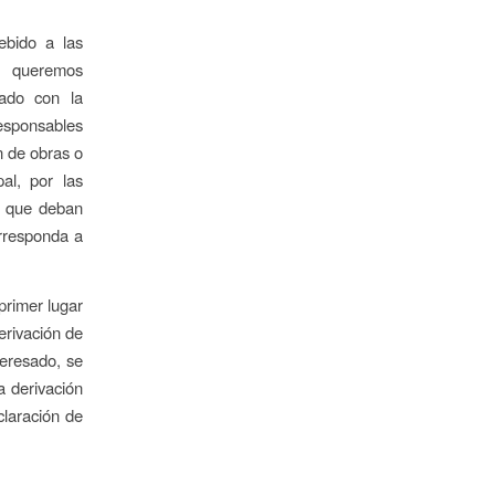
ebido a las
a, queremos
nado con la
responsables
n de obras o
al, por las
es que deban
orresponda a
primer lugar
derivación de
teresado, se
a derivación
claración de