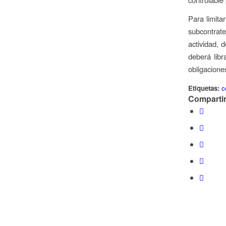
Para limita
subcontrat
actividad, 
deberá libr
obligacione
Etiquetas:
c
Compartir