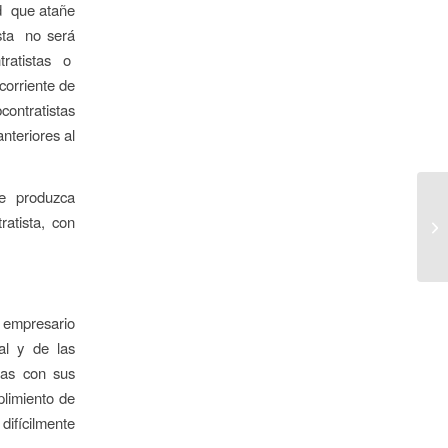
ad que atañe
sta no será
tratistas o
corriente de
ontratistas
nteriores al
se produzca
ratista, con
 empresario
ial y de las
stas con sus
plimiento de
 difícilmente