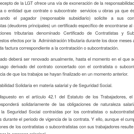
recepto de la LGT ofrece una vía de exoneración de la responsabilid
na o entidad que contrate o subcontrate servicios u obras ya que é
uando el pagador (responsable subsidiario) solicite a sus con
stas (deudores principales) un certificado específico de encontrarse al 
ciones tributarias denominado Certificado de Contratistas y Subc
 estos efectos por la Administración tributaria durante los doce meses a
a factura correspondiente a la contratación o subcontratación.
ficado deberá ser renovado anualmente, hasta el momento en el que 
ago derivado del contrato concertado con el contratista o subcont
ia de que los trabajos se hayan finalizado en un momento anterior.
bilidad Solidaria en materia salarial y de Seguridad Social.
ispuesto en el artículo 42.1 del Estatuto de los Trabajadores, el
responderá solidariamente de las obligaciones de naturaleza salar
 la Seguridad Social contraídas por los contratistas o subcontrati
s durante el periodo de vigencia de la contrata. Y ello, aunque el cum
ones de los contratistas o subcontratistas con sus trabajadores resulte
por la empresa principal.