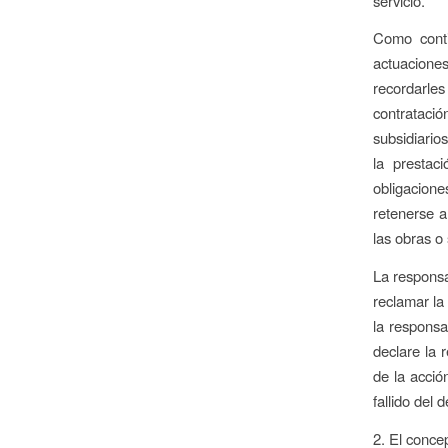
servicio.
Como conti
actuacione
recordarle
contratació
subsidiario
la prestac
obligacione
retenerse a
las obras o 
La responsa
reclamar la 
la responsa
declare la 
de la acció
fallido del 
2. El conce