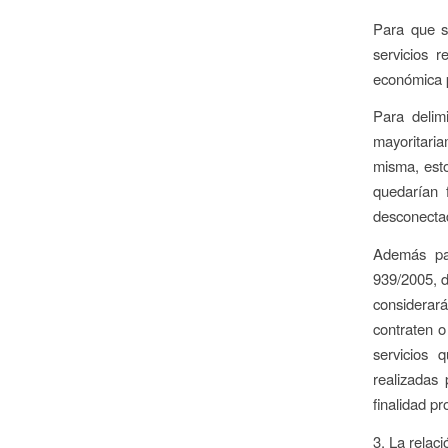
Para que s
servicios r
económica p
Para delim
mayoritaria
misma, est
quedarían 
desconectad
Además par
939/2005, d
considerará
contraten o
servicios 
realizadas 
finalidad pr
3. La relaci