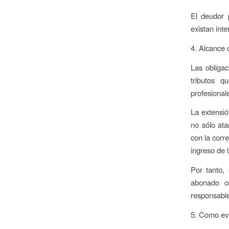
El deudor 
existan inte
4. Alcance 
Las obligac
tributos q
profesional
La extensió
no sólo ata
con la corr
ingreso de l
Por tanto, 
abonado co
responsable 
5. Como evi