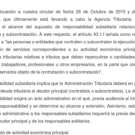
nuación a nuestra circular de fecha 26 de Octubre de 2015 y d
s que últimamente está llevando a cabo la Agencia Tributari
s el alcance del supuesto de responsabilidad subsidiaria relacio
n y subcontratación. A este respecto, el artículo 43.1.f señala como 
s a “las personas o entidades que contraten o subcontraten la ejecució
ión de servicios correspondientes a su actividad económica princip
s tributarias relativas a tributos que deban repercutirse o cantidad
 trabajadores, profesionales u otros empresarios, en la parte que c
servicios objeto de la contratación o subcontratación”.
bilidad subsidiaria implica que la Administración Tributaria deberá en 
deuda tributaria al deudor principal (contratista o subcontratista). La 
bilidad exigirá un acto administrativo en el qué, previa audiencia al in
responsabilidad y se determine su alcance y extensión. Asimismo, est
n administrativa a los responsables subsidiarios requerirá la previa de
deudor principal y de los responsables solidarios.
pto de actividad económica principal.