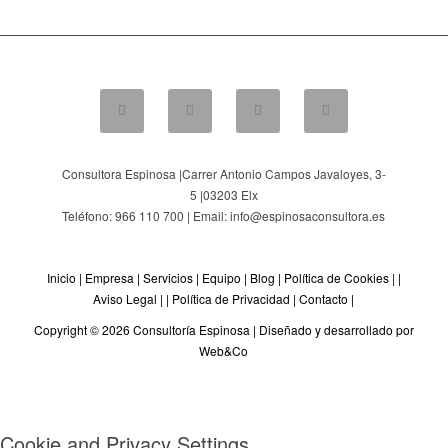
Consultora Espinosa |
Carrer Antonio Campos Javaloyes, 3-
5
|
03203
Elx
Teléfono: 966 110 700 | Email: info@espinosaconsultora.es
Inicio
|
Empresa
|
Servicios
|
Equipo
|
Blog
|
Política de Cookies
| |
Aviso Legal
| |
Política de Privacidad
|
Contacto
|
Copyright © 2026 Consultoría Espinosa |
Diseñado y desarrollado por
Web&Co
Cookie and Privacy Settings