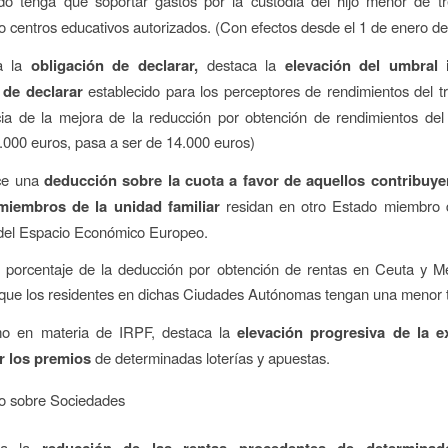
do tenga que soportar gastos por la custodia del hijo menor de t
o centros educativos autorizados. (Con efectos desde el 1 de enero d
a la
obligación de declarar,
destaca la
elevación del umbral 
 de declarar
establecido para los perceptores de rendimientos del 
a de la mejora de la reducción por obtención de rendimientos del 
2.000 euros, pasa a ser de 14.000 euros)
ce una
deducción sobre la cuota a favor de aquellos contribuy
miembros de la unidad familiar
residan en otro Estado miembro 
del Espacio Económico Europeo.
 porcentaje de la deducción por obtención de rentas en Ceuta y Mel
 que los residentes en dichas Ciudades Autónomas tengan una menor t
imo en materia de IRPF, destaca la
elevación progresiva de la e
or los premios
de determinadas loterías y apuestas.
o sobre Sociedades
ca la
reducción de las rentas procedentes de determinad