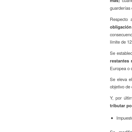
más
) cuan
guarderías 
Respecto 
obligación
consecuenci
límite de 1
Se estable
restantes 
Europea o 
Se eleva el
objetivo de
Y, por últ
tributar p
Impuest
Se modifi