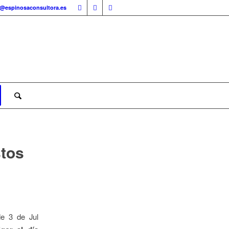
o@espinosaconsultora.es
stos
de 3 de Jul