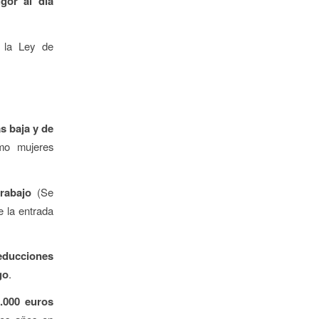
gor al día
la Ley de
s baja y de
omo mujeres
rabajo
(Se
e la entrada
educciones
go
.
.000 euros