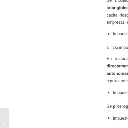
intangible
capital-rie
empresas, e
Impuest
El tipo impo
En materi
directam
autónomas
con las pres
Impuest
Se
prorro
Ámbito social y laboral
Impuest
de los presupuestos
generales del estado