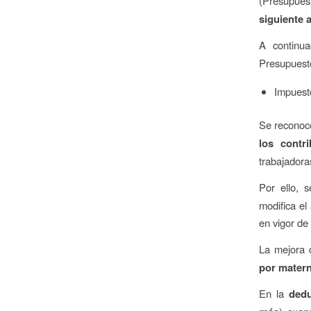
(Presupue
siguiente 
A continua
Presupuest
Impuest
Se recono
los contr
trabajadora
Por ello, 
modifica el
en vigor de
La mejora d
por matern
En la
dedu