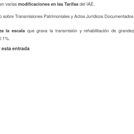
en varias
modificaciones en las Tarifas
del IAE.
o sobre Transmisiones Patrimoniales y Actos Jurídicos Documentados
za la escala
que grava la transmisión y rehabilitación de grandeza
al 1%.
 esta entrada