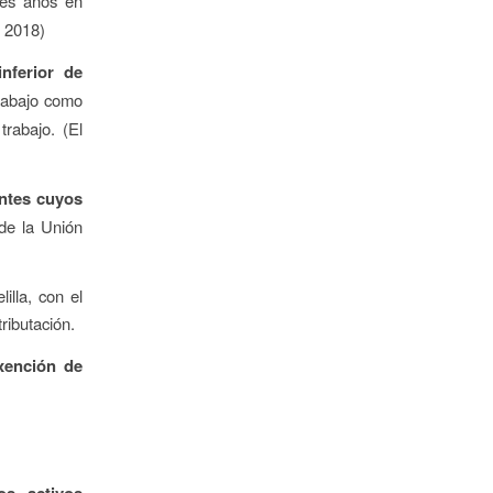
res años en
e 2018)
inferior de
trabajo como
trabajo. (El
entes cuyos
de la Unión
illa, con el
ributación.
xención de
os activos