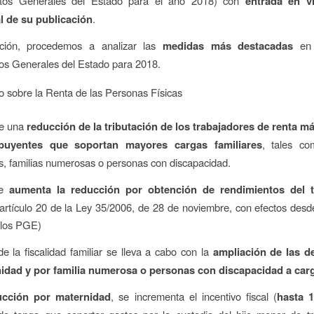
stos Generales del Estado para el año 2018) con
entrada en vi
al de su publicación
.
ción, procedemos a analizar las
medidas más destacadas
en 
os Generales del Estado para 2018.
o sobre la Renta de las Personas Físicas
ce una
reducción de la tributación de los trabajadores de renta má
ibuyentes que soportan mayores cargas familiares
, tales c
s, familias numerosas o personas con discapacidad.
se
aumenta la reducción por obtención de rendimientos del t
 artículo 20 de la Ley 35/2006, de 28 de noviembre, con efectos desd
 los PGE)
e la fiscalidad familiar se lleva a cabo con la
ampliación de las d
idad y por familia numerosa o personas con discapacidad a car
cción por maternidad
, se incrementa el incentivo fiscal (
hasta 1