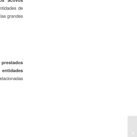
ntidades de
 las grandes
 prestados
entidades
elacionadas
Si
ca